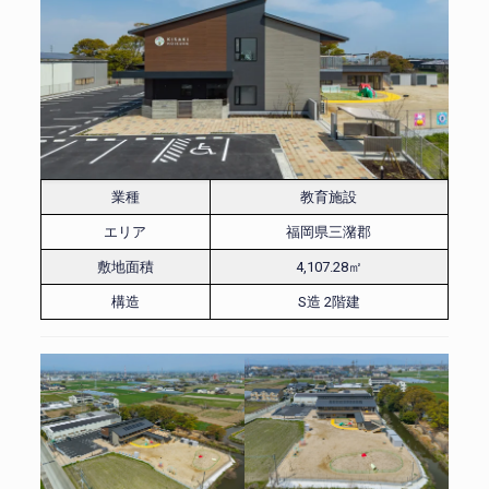
業種
教育施設
エリア
福岡県三潴郡
敷地面積
4,107.28㎡
構造
S造 2階建