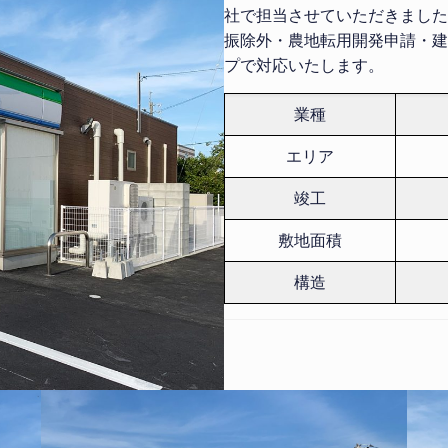
社で担当させていただきました
振除外・農地転用開発申請・建
プで対応いたします。
業種
エリア
竣工
敷地面積
構造