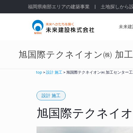
福岡県南部エリアの建築事業 | 土地探しから
未来建
旭国際テクネイオン㈱ 加
top
>
設計 施工
>
旭国際テクネイオン㈱ 加工センター
設計 施工
旭国際テクネイオ